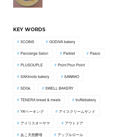
KEY WORDS
3COINS
GODIVA bakery
Pancierge Salon
Parklet
Pasco
PLUSOUPLE
Point Pour Point
SAKImoto bakery
SAWAKO
SDGs
SWELL BAKERY
TENERA bread & meals
trufflebakery
YKベーキング
アイスクリームサンド
アイリスオーヤマ
アウトドア
あこ天然酵母
アップルロール