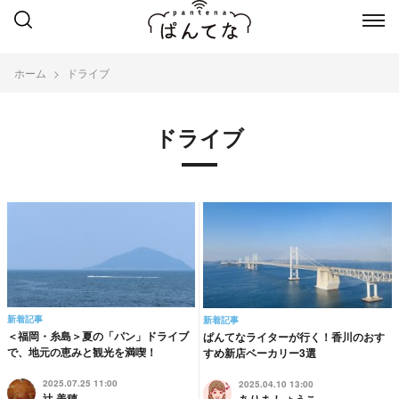
ホーム
ドライブ
ドライブ
新着記事
新着記事
＜福岡・糸島＞夏の「パン」ドライブ
ぱんてなライターが行く！香川のおす
で、地元の恵みと観光を満喫！
すめ新店ベーカリー3選
2025.07.25 11:00
2025.04.10 13:00
辻 美穂
ありま しょうこ