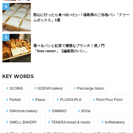
郡山に行ったら食べ比べたい！福島県のご当地パン「クリー
ムボックス」3選
選べるパンと紅茶で優雅なブランチ！虎ノ門
「flour+water」【編集部のパン...
KEY WORDS
3COINS
GODIVA bakery
Pancierge Salon
Parklet
Pasco
PLUSOUPLE
Point Pour Point
SAKImoto bakery
SAWAKO
SDGs
SWELL BAKERY
TENERA bread & meals
trufflebakery