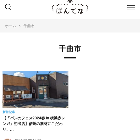
ホーム
千曲市
千曲市
新着記事
【「パンのフェス2024春 in 横浜赤レ
ンガ」初出店】信州の素材にこだわ
り、…