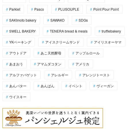
Parklet
Pasco
PLUSOUPLE
Point Pour Point
SAKImoto bakery
SAWAKO
SDGs
SWELL BAKERY
TENERA bread & meals
trufflebakery
YKベーキング
アイスクリームサンド
アイリスオーヤマ
アウトドア
あこ天然酵母
アップルロール
あまおう
アマムダコタン
アメリカ
アルファバゲット
アレルギー
アレンジトースト
あんバター
あんぱん
イベント
ヴィーガン
ウイスキー