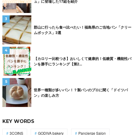
ュ」に登場した17組を紹介
郡山に行ったら食べ比べたい！福島県のご当地パン「クリー
ムボックス」3選
【カロリー比較つき】おいしくて健康的！低糖質・機能性パ
ンを勝手にランキング【第2...
世界一種類が多いパン！？製パンのプロに聞く「ドイツパ
ン」の楽しみ方
KEY WORDS
3COINS
GODIVA bakery
Pancierge Salon