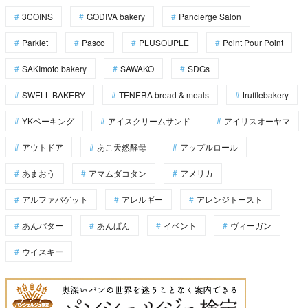
3COINS
GODIVA bakery
Pancierge Salon
Parklet
Pasco
PLUSOUPLE
Point Pour Point
SAKImoto bakery
SAWAKO
SDGs
SWELL BAKERY
TENERA bread & meals
trufflebakery
YKベーキング
アイスクリームサンド
アイリスオーヤマ
アウトドア
あこ天然酵母
アップルロール
あまおう
アマムダコタン
アメリカ
アルファバゲット
アレルギー
アレンジトースト
あんバター
あんぱん
イベント
ヴィーガン
ウイスキー