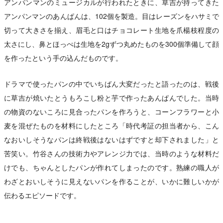
アンパンマンのミュージカルが行われたときに、草吉が持ってきた
アンパンマンのあんぱんは、102個を製造。目はレーズンをハサミで
切って大きさを揃え、眉毛と口はチョコレート生地を爪楊枝程度の
太さにし、鼻とほっぺは生地を2gずつ丸めたものを300個準備して顔
を作ったという手の込んだものです。
ドラマで使ったパンの中でいちばん大変だったと語ったのは、戦後
に草吉が焼いたとうもろこし粉と芋で作ったあんぱんでした。当時
の物資のないころに見合ったパンを作ろうと、コーンフラワーと小
麦を混ぜたものを材料にしたところ「時代考証の担当者から、こん
なおいしそうなパンは終戦後はないはずですと却下されました」と
苦笑い。竹谷さんの技術力やアレンジ力では、当時のような材料だ
けでも、ちゃんとしたパンが作れてしまったのです。熟練の職人が
わざとおいしそうに見えないパンを作ることが、いかに難しいかが
伝わるエピソードです。