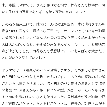
中川泰照（やすてる）さんが作り方を指導。竹谷さんも松本に出向
いて手作りの石窯であんぱんを焼く実験に参加しました。
川の石を積み上げて、隙間に田んぼの泥を詰め、木に濡れタオルを
巻きつけた蓋をする原始的な石窯です。サロンではそのときの動画
が披露されました。粗野な見た目の石窯から美しく焼き上がったあ
んぱんが出てくると、参加者のみなさんから「わーっ！」と感嘆の
声が上がりました。竹谷さんも予想以上にいいあんぱんが焼けたこ
とに驚いたと話していました。
ドラマでは、何種類かのパンが登場しますが、その多くが竹谷さん
自ら当時のパン作りを再現したものです。このために複数のパン屋
さんからも協力を得ました。昭和初期のパン作りの道具として沼津
の老舗パン屋さんから天板、食パンの型、焼き上がったパンを冷ま
すための竹製のすのこなどを借りました。屋村草吉が欧州戦線で死
んだ仲間のポケットからとるビスケットは、福井のパン屋さんが今