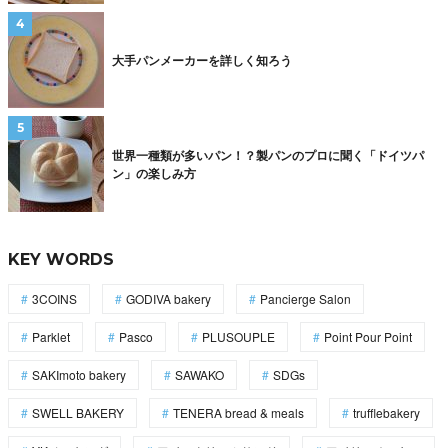
大手パンメーカーを詳しく知ろう
世界一種類が多いパン！？製パンのプロに聞く「ドイツパ
ン」の楽しみ方
KEY WORDS
3COINS
GODIVA bakery
Pancierge Salon
Parklet
Pasco
PLUSOUPLE
Point Pour Point
SAKImoto bakery
SAWAKO
SDGs
SWELL BAKERY
TENERA bread & meals
trufflebakery