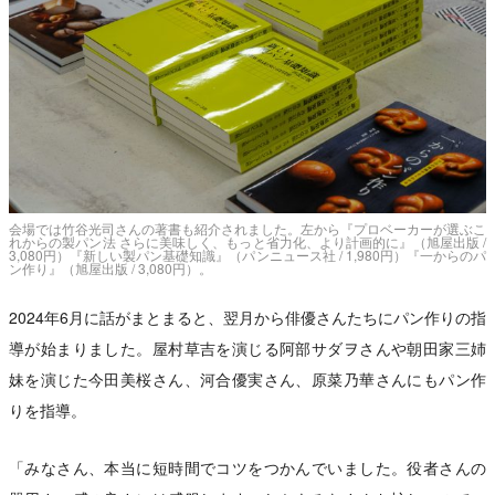
会場では竹谷光司さんの著書も紹介されました。左から『プロベーカーが選ぶこ
れからの製パン法 さらに美味しく、もっと省力化、より計画的に』（旭屋出版 /
3,080円）『新しい製パン基礎知識』（パンニュース社 / 1,980円）『一からのパ
ン作り』（旭屋出版 / 3,080円）。
2024年6月に話がまとまると、翌月から俳優さんたちにパン作りの指
導が始まりました。屋村草吉を演じる阿部サダヲさんや朝田家三姉
妹を演じた今田美桜さん、河合優実さん、原菜乃華さんにもパン作
りを指導。
「みなさん、本当に短時間でコツをつかんでいました。役者さんの