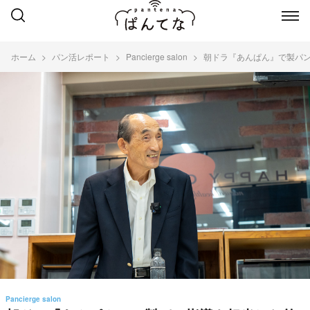
ホーム
パン活レポート
Pancierge salon
朝ドラ『あんぱん』で製パン指導を
Pancierge salon