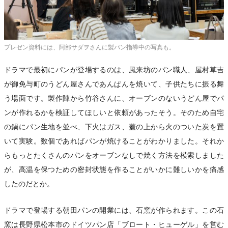
プレゼン資料には、阿部サダヲさんに製パン指導中の写真も。
ドラマで最初にパンが登場するのは、風来坊のパン職人、屋村草吉
が御免与町のうどん屋さんであんぱんを焼いて、子供たちに振る舞
う場面です。製作陣から竹谷さんに、オーブンのないうどん屋でパ
ンが作れるかを検証してほしいと依頼があったそう。そのため自宅
の鍋にパン生地を並べ、下火はガス、蓋の上から火のついた炭を置
いて実験。数個であればパンが焼けることがわかりました。それか
らもっとたくさんのパンをオーブンなしで焼く方法を模索しました
が、高温を保つための密封状態を作ることがいかに難しいかを痛感
したのだとか。
ドラマで登場する朝田パンの開業には、石窯が作られます。この石
窯は長野県松本市のドイツパン店「ブロート・ヒューゲル」を営む