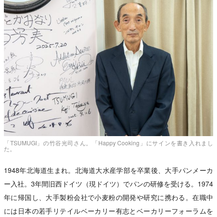
「TSUMUGI」の竹谷光司さん。「Happy Cooking」にサインを書き入れまし
た。
1948年北海道生まれ。北海道大水産学部を卒業後、大手パンメーカ
ー入社。3年間旧西ドイツ（現ドイツ）でパンの研修を受ける。1974
年に帰国し、大手製粉会社で小麦粉の開発や研究に携わる。在職中
には日本の若手リテイルベーカリー有志とベーカリーフォーラムを