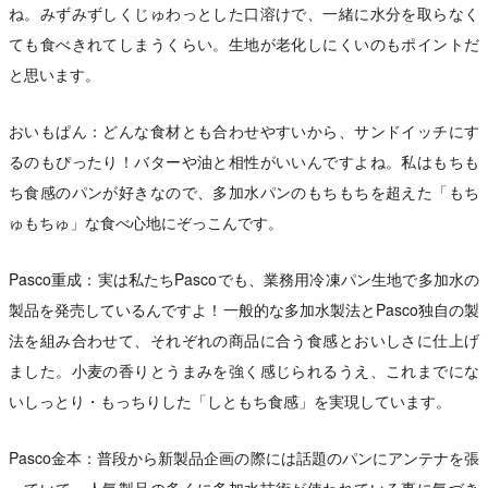
ね。みずみずしくじゅわっとした口溶けで、一緒に水分を取らなく
ても食べきれてしまうくらい。生地が老化しにくいのもポイントだ
と思います。
おいもぱん：どんな食材とも合わせやすいから、サンドイッチにす
るのもぴったり！バターや油と相性がいいんですよね。私はもちも
ち食感のパンが好きなので、多加水パンのもちもちを超えた「もち
ゅもちゅ」な食べ心地にぞっこんです。
Pasco重成：実は私たちPascoでも、業務用冷凍パン生地で多加水の
製品を発売しているんですよ！一般的な多加水製法とPasco独自の製
法を組み合わせて、それぞれの商品に合う食感とおいしさに仕上げ
ました。小麦の香りとうまみを強く感じられるうえ、これまでにな
いしっとり・もっちりした「しともち食感」を実現しています。
Pasco金本：普段から新製品企画の際には話題のパンにアンテナを張
っていて、人気製品の多くに多加水技術が使われている事に気づき