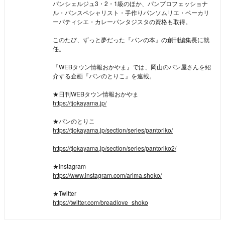
パンシェルジュ3・2・1級のほか、パンプロフェッショナ
ル・パンスペシャリスト・手作りパンソムリエ・ベーカリ
ーパティシエ・カレーパンタジスタの資格も取得。
このたび、ずっと夢だった『パンの本』の創刊編集長に就
任。
『WEBタウン情報おかやま』では、岡山のパン屋さんを紹
介する企画『パンのとりこ』を連載。
★日刊WEBタウン情報おかやま
https://tjokayama.jp/
★パンのとりこ
https://tjokayama.jp/section/series/pantoriko/
https://tjokayama.jp/section/series/pantoriko2/
★Instagram
https://www.instagram.com/arima.shoko/
★Twitter
https://twitter.com/breadlove_shoko