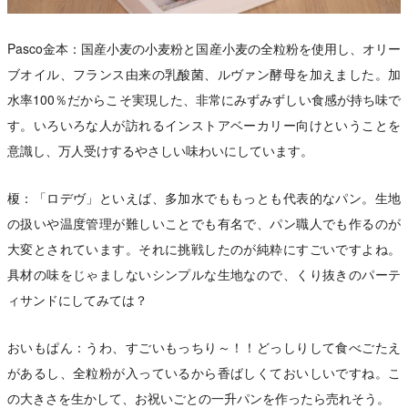
Pasco金本：国産小麦の小麦粉と国産小麦の全粒粉を使用し、オリー
ブオイル、フランス由来の乳酸菌、ルヴァン酵母を加えました。加
水率100％だからこそ実現した、非常にみずみずしい食感が持ち味で
す。いろいろな人が訪れるインストアベーカリー向けということを
意識し、万人受けするやさしい味わいにしています。
榎：「ロデヴ」といえば、多加水でももっとも代表的なパン。生地
の扱いや温度管理が難しいことでも有名で、パン職人でも作るのが
大変とされています。それに挑戦したのが純粋にすごいですよね。
具材の味をじゃましないシンプルな生地なので、くり抜きのパーテ
ィサンドにしてみては？
おいもぱん：うわ、すごいもっちり～！！どっしりして食べごたえ
があるし、全粒粉が入っているから香ばしくておいしいですね。こ
の大きさを生かして、お祝いごとの一升パンを作ったら売れそう。