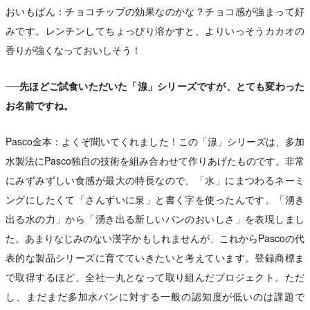
おいもぱん：チョコチップの効果なのかな？チョコ感が強まって好
みです。レンチンしてちょっぴり溶かすと、よりいっそうカカオの
香りが強くなっておいしそう！
──先ほどご試食いただいた「湶」シリーズですが、とても変わった
お名前ですね。
Pasco金本：よくぞ聞いてくれました！この「湶」シリーズは、多加
水製法にPasco独自の技術を組み合わせて作りあげたものです。非常
にみずみずしい食感が最大の特長なので、「水」にまつわるネーミ
ングにしたくて「さんずいに泉」と書く字を使ったんです。「湧き
出る水の力」から「湧き出る新しいパンのおいしさ」を表現しまし
た。あまりなじみのない漢字かもしれませんが、これからPascoの代
表的な製品シリーズに育てていきたいと考えています。登録商標ま
で取得するほど、全社一丸となって取り組んだプロジェクト。ただ
し、まだまだ多加水パンに対する一般の認知度が低いのは課題で