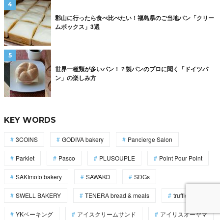
郡山に行ったら食べ比べたい！福島県のご当地パン「クリー
ムボックス」3選
世界一種類が多いパン！？製パンのプロに聞く「ドイツパ
ン」の楽しみ方
KEY WORDS
3COINS
GODIVA bakery
Pancierge Salon
Parklet
Pasco
PLUSOUPLE
Point Pour Point
SAKImoto bakery
SAWAKO
SDGs
SWELL BAKERY
TENERA bread & meals
trufflebakery
YKベーキング
アイスクリームサンド
アイリスオーヤマ