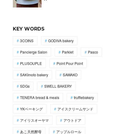
KEY WORDS
3COINS
GODIVA bakery
Pancierge Salon
Parklet
Pasco
PLUSOUPLE
Point Pour Point
SAKImoto bakery
SAWAKO
SDGs
SWELL BAKERY
TENERA bread & meals
trufflebakery
YKベーキング
アイスクリームサンド
アイリスオーヤマ
アウトドア
あこ天然酵母
アップルロール