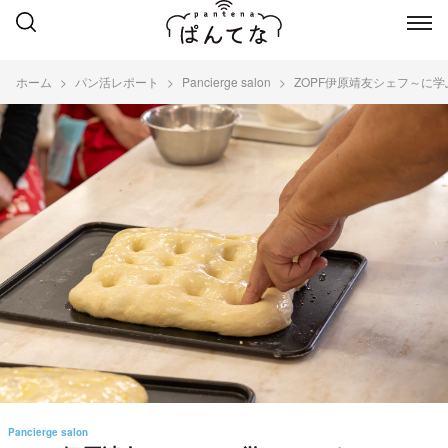
ホーム
パン活レポート
Pancierge salon
ZOPF伊原靖友シェフ～に
Pancierge salon