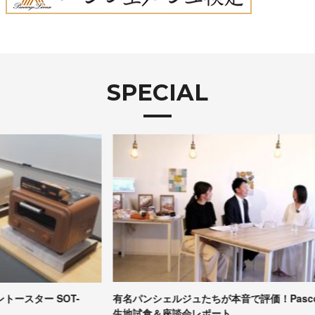
SPECIAL
有名パンシェルジュたちが本音で評価！Pascoの冷凍パン
【
生地試食＆座談会レポート
コ