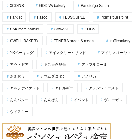
3COINS
GODIVA bakery
Pancierge Salon
Parklet
Pasco
PLUSOUPLE
Point Pour Point
SAKImoto bakery
SAWAKO
SDGs
SWELL BAKERY
TENERA bread & meals
trufflebakery
YKベーキング
アイスクリームサンド
アイリスオーヤマ
アウトドア
あこ天然酵母
アップルロール
あまおう
アマムダコタン
アメリカ
アルファバゲット
アレルギー
アレンジトースト
あんバター
あんぱん
イベント
ヴィーガン
ウイスキー