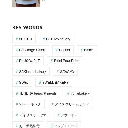
KEY WORDS
3COINS
GODIVA bakery
Pancierge Salon
Parklet
Pasco
PLUSOUPLE
Point Pour Point
SAKImoto bakery
SAWAKO
SDGs
SWELL BAKERY
TENERA bread & meals
trufflebakery
YKベーキング
アイスクリームサンド
アイリスオーヤマ
アウトドア
あこ天然酵母
アップルロール