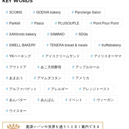
KEY WORDS
3COINS
GODIVA bakery
Pancierge Salon
Parklet
Pasco
PLUSOUPLE
Point Pour Point
SAKImoto bakery
SAWAKO
SDGs
SWELL BAKERY
TENERA bread & meals
trufflebakery
YKベーキング
アイスクリームサンド
アイリスオーヤマ
アウトドア
あこ天然酵母
アップルロール
あまおう
アマムダコタン
アメリカ
アルファバゲット
アレルギー
アレンジトースト
あんバター
あんぱん
イベント
ヴィーガン
ウイスキー