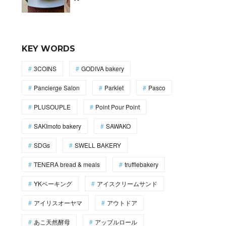
KEY WORDS
3COINS
GODIVA bakery
Pancierge Salon
Parklet
Pasco
PLUSOUPLE
Point Pour Point
SAKImoto bakery
SAWAKO
SDGs
SWELL BAKERY
TENERA bread & meals
trufflebakery
YKベーキング
アイスクリームサンド
アイリスオーヤマ
アウトドア
あこ天然酵母
アップルロール