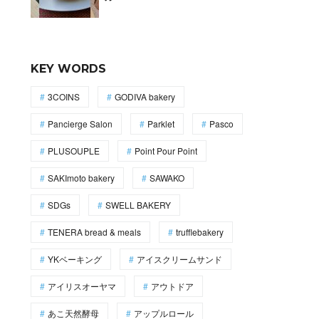
KEY WORDS
3COINS
GODIVA bakery
Pancierge Salon
Parklet
Pasco
PLUSOUPLE
Point Pour Point
SAKImoto bakery
SAWAKO
SDGs
SWELL BAKERY
TENERA bread & meals
trufflebakery
YKベーキング
アイスクリームサンド
アイリスオーヤマ
アウトドア
あこ天然酵母
アップルロール