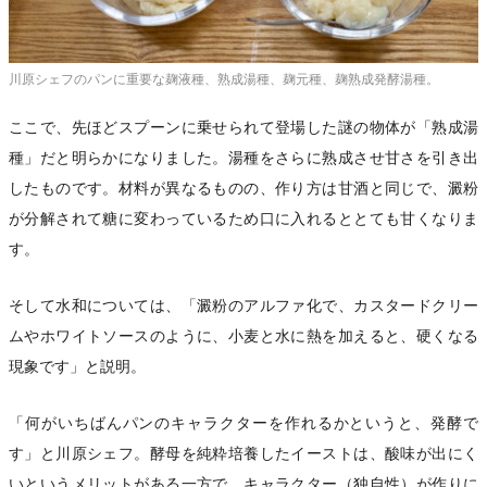
川原シェフのパンに重要な麹液種、熟成湯種、麹元種、麹熟成発酵湯種。
ここで、先ほどスプーンに乗せられて登場した謎の物体が「熟成湯
種」だと明らかになりました。湯種をさらに熟成させ甘さを引き出
したものです。材料が異なるものの、作り方は甘酒と同じで、澱粉
が分解されて糖に変わっているため口に入れるととても甘くなりま
す。
そして水和については、「澱粉のアルファ化で、カスタードクリー
ムやホワイトソースのように、小麦と水に熱を加えると、硬くなる
現象です」と説明。
「何がいちばんパンのキャラクターを作れるかというと、発酵で
す」と川原シェフ。酵母を純粋培養したイーストは、酸味が出にく
いというメリットがある一方で、キャラクター（独自性）が作りに