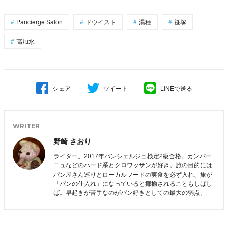
Pancierge Salon
ドウイスト
湯種
笹塚
高加水
シェア
ツイート
LINEで送る
WRITER
野崎 さおり
ライター。2017年パンシェルジュ検定2級合格。カンパー
ニュなどのハード系とクロワッサンが好き。旅の目的には
パン屋さん巡りとローカルフードの実食を必ず入れ、旅が
「パンの仕入れ」になっていると揶揄されることもしばし
ば。早起きが苦手なのがパン好きとしての最大の弱点。