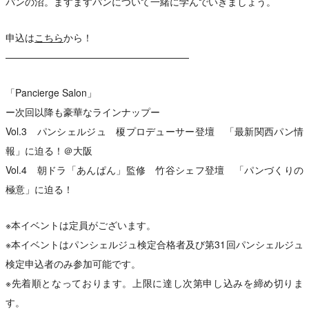
パンの沼。ますますパンについて一緒に学んでいきましょう。
申込は
こちら
から！
———————————————————
「Pancierge Salon」
ー次回以降も豪華なラインナップー
Vol.3 パンシェルジュ 榎プロデューサー登壇 「最新関西パン情
報」に迫る！＠大阪
Vol.4 朝ドラ「あんぱん」監修 竹谷シェフ登壇 「パンづくりの
極意」に迫る！
※本イベントは定員がございます。
※本イベントはパンシェルジュ検定合格者及び第31回パンシェルジュ
検定申込者のみ参加可能です。
※先着順となっております。上限に達し次第申し込みを締め切りま
す。