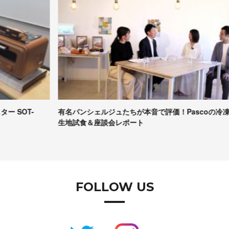
有名パンシェルジュたちが本音で評価！Pascoの冷凍パン
【
生地試食＆座談会レポート
コ
FOLLOW US