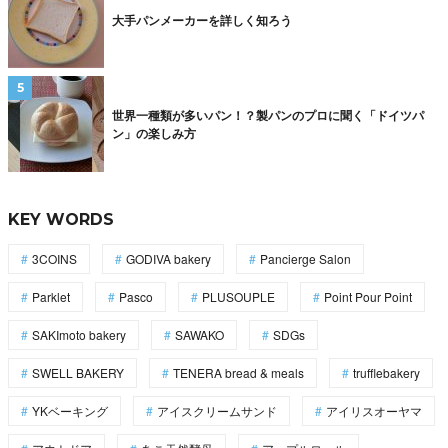
大手パンメーカーを詳しく知ろう
世界一種類が多いパン！？製パンのプロに聞く「ドイツパ
ン」の楽しみ方
KEY WORDS
3COINS
GODIVA bakery
Pancierge Salon
Parklet
Pasco
PLUSOUPLE
Point Pour Point
SAKImoto bakery
SAWAKO
SDGs
SWELL BAKERY
TENERA bread & meals
trufflebakery
YKベーキング
アイスクリームサンド
アイリスオーヤマ