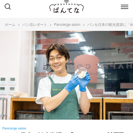
ホーム
パン活レポート
Pancierge salon
パンを日本の観光資源に「doug
Pancierge salon