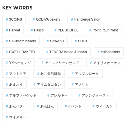
KEY WORDS
3COINS
GODIVA bakery
Pancierge Salon
Parklet
Pasco
PLUSOUPLE
Point Pour Point
SAKImoto bakery
SAWAKO
SDGs
SWELL BAKERY
TENERA bread & meals
trufflebakery
YKベーキング
アイスクリームサンド
アイリスオーヤマ
アウトドア
あこ天然酵母
アップルロール
あまおう
アマムダコタン
アメリカ
アルファバゲット
アレルギー
アレンジトースト
あんバター
あんぱん
イベント
ヴィーガン
ウイスキー