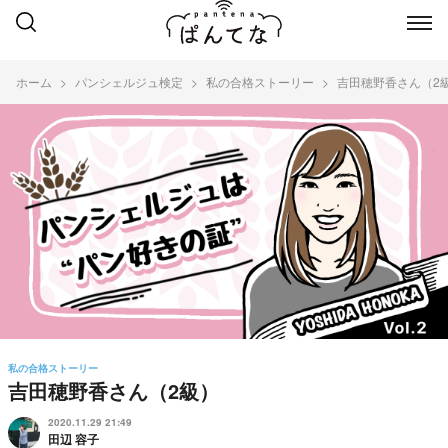
ホーム
パンシェルジュ検定
私の合格ストーリー
吉田穂野香さん（2
私の合格ストーリー
吉田穂野香さん（2級）
2020.11.29 21:49
田辺 容子