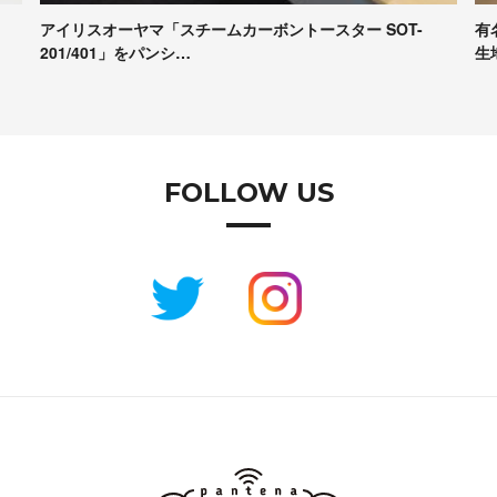
有名パンシェルジュたちが本音で評価！Pascoの冷凍パン
【
生地試食＆座談会レポート
コ
FOLLOW US