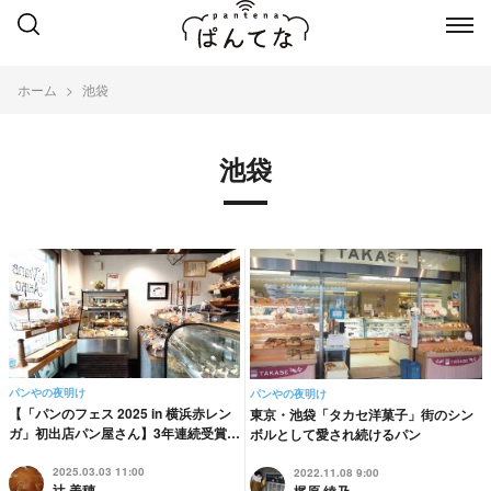
ホーム
池袋
池袋
パンやの夜明け
パンやの夜明け
【「パンのフェス 2025 in 横浜赤レン
東京・池袋「タカセ洋菓子」街のシン
ガ」初出店パン屋さん】3年連続受賞…
ボルとして愛され続けるパン
2025.03.03 11:00
2022.11.08 9:00
辻 美穂
梶原 綾乃