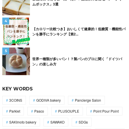
ムボックス」3選
【カロリー比較つき】おいしくて健康的！低糖質・機能性パ
ンを勝手にランキング【第2...
世界一種類が多いパン！？製パンのプロに聞く「ドイツパ
ン」の楽しみ方
KEY WORDS
3COINS
GODIVA bakery
Pancierge Salon
Parklet
Pasco
PLUSOUPLE
Point Pour Point
SAKImoto bakery
SAWAKO
SDGs