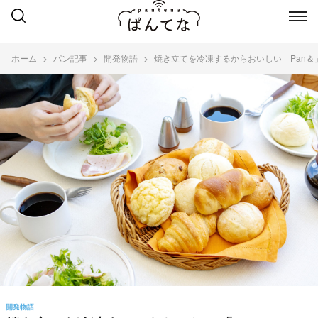
ホーム
パン記事
開発物語
焼き立てを冷凍するからおいしい「Pan
開発物語