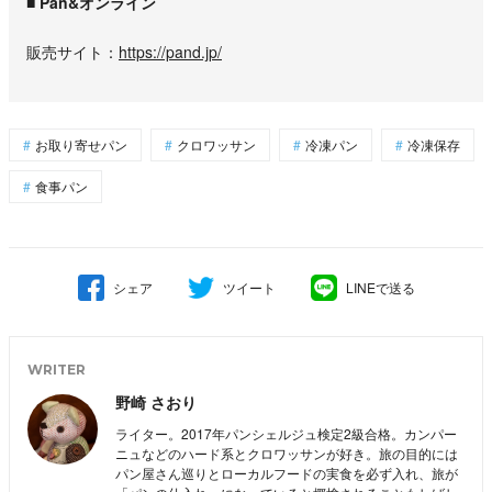
■ Pan&オンライン
販売サイト
https://pand.jp/
お取り寄せパン
クロワッサン
冷凍パン
冷凍保存
食事パン
シェア
ツイート
LINEで送る
WRITER
野崎 さおり
ライター。2017年パンシェルジュ検定2級合格。カンパー
ニュなどのハード系とクロワッサンが好き。旅の目的には
パン屋さん巡りとローカルフードの実食を必ず入れ、旅が