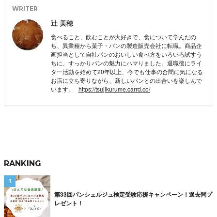
WRITER
辻 美穂
食べること、飲むことが大好きで、食について学んだの
ち、異業種から菓子・パンの製造販売会社に転職。商品企
画担当として自社パンのおいしい食べ方をいろいろ試すう
ちに、すっかりパンの魅力にハマりました。退職後にライ
ター活動を始めて20年以上、今でも仕事の合間に気になる
お店に立ち寄りながら、新しいパンとの出合いを楽しんで
います。
https://tsujikurume.carrd.co/
RANKING
第33回パンシェルジュ検定受験応援キャンペーン！過去問プ
レゼント！