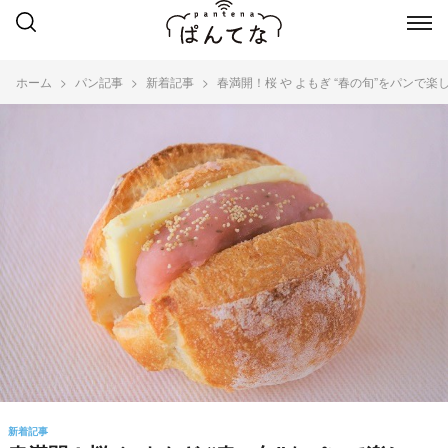
ホーム
パン記事
新着記事
春満開！桜 や よもぎ “春の旬”をパンで楽
新着記事