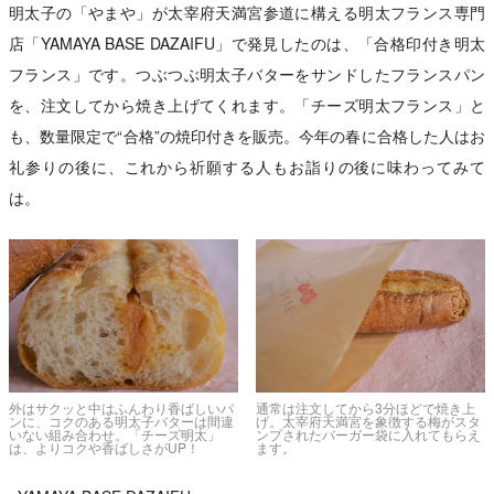
明太子の「やまや」が太宰府天満宮参道に構える明太フランス専門
店「YAMAYA BASE DAZAIFU」で発見したのは、「合格印付き明太
フランス」です。つぶつぶ明太子バターをサンドしたフランスパン
を、注文してから焼き上げてくれます。「チーズ明太フランス」と
も、数量限定で“合格”の焼印付きを販売。今年の春に合格した人はお
礼参りの後に、これから祈願する人もお詣りの後に味わってみて
は。
外はサクッと中はふんわり香ばしいパ
通常は注文してから3分ほどで焼き上
ンに、コクのある明太子バターは間違
げ。太宰府天満宮を象徴する梅がスタ
いない組み合わせ。「チーズ明太」
ンプされたバーガー袋に入れてもらえ
は、よりコクや香ばしさがUP！
ます。