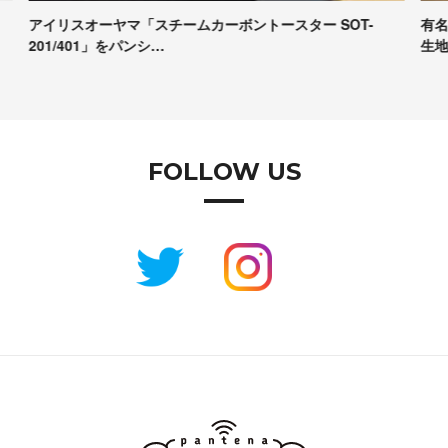
有名パンシェルジュたちが本音で評価！Pascoの冷凍パン
【
生地試食＆座談会レポート
コ
FOLLOW US