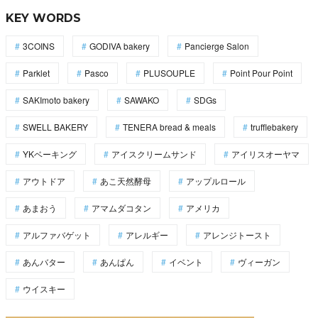
KEY WORDS
3COINS
GODIVA bakery
Pancierge Salon
Parklet
Pasco
PLUSOUPLE
Point Pour Point
SAKImoto bakery
SAWAKO
SDGs
SWELL BAKERY
TENERA bread & meals
trufflebakery
YKベーキング
アイスクリームサンド
アイリスオーヤマ
アウトドア
あこ天然酵母
アップルロール
あまおう
アマムダコタン
アメリカ
アルファバゲット
アレルギー
アレンジトースト
あんバター
あんぱん
イベント
ヴィーガン
ウイスキー