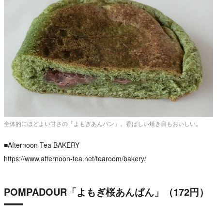
全体的にほどよい甘さの「よもぎあんパン」。香ばしい焼き目もおいしい。
■Afternoon Tea BAKERY
https://www.afternoon-tea.net/tearoom/bakery/
POMPADOUR「よもぎ桜あんぱん」（172円）