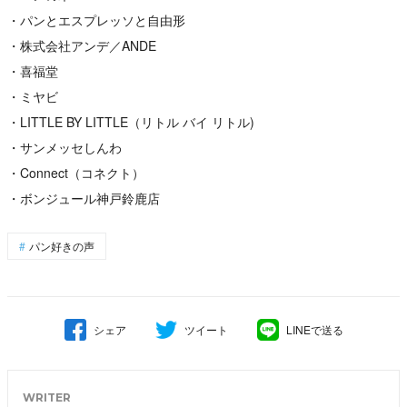
・パンとエスプレッソと自由形
・株式会社アンデ／ANDE
・喜福堂
・ミヤビ
・LITTLE BY LITTLE（リトル バイ リトル)
・サンメッセしんわ
・Connect（コネクト）
・ボンジュール神戸鈴鹿店
パン好きの声
シェア
ツイート
LINEで送る
WRITER