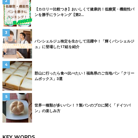
【カロリー比較つき】おいしくて健康的！低糖質・機能性パ
ンを勝手にランキング【第2...
パンシェルジュ検定を生かして活躍中！「輝くパンシェルジ
ュ」に登場した17組を紹介
郡山に行ったら食べ比べたい！福島県のご当地パン「クリー
ムボックス」3選
世界一種類が多いパン！？製パンのプロに聞く「ドイツパ
ン」の楽しみ方
KEY WORDS