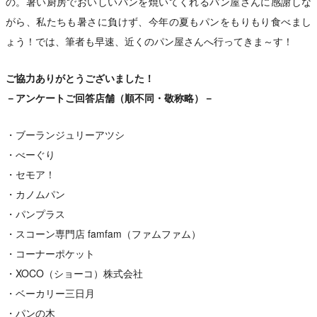
の。暑い厨房でおいしいパンを焼いてくれるパン屋さんに感謝しな
がら、私たちも暑さに負けず、今年の夏もパンをもりもり食べまし
ょう！では、筆者も早速、近くのパン屋さんへ行ってきま～す！
ご協力ありがとうございました！
－アンケートご回答店舗（順不同・敬称略）－
・ブーランジュリーアツシ
・べーぐり
・セモア！
・カノムパン
・パンプラス
・スコーン専門店 famfam（ファムファム）
・コーナーポケット
・XOCO（ショーコ）株式会社
・ベーカリー三日月
・パンの木