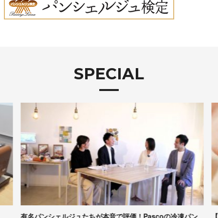
SPECIAL
有名パンシェルジュたちが本音で評価！Pascoの冷凍パン
【