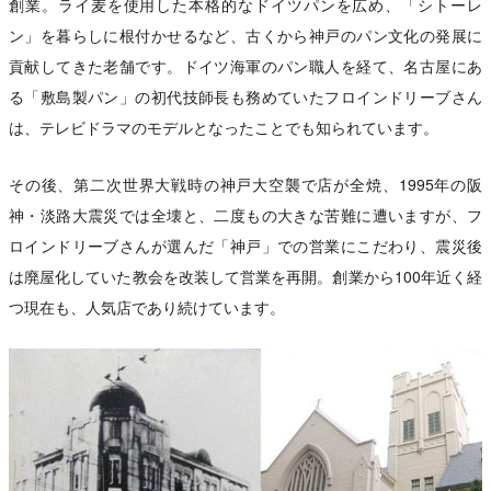
創業。ライ麦を使用した本格的なドイツパンを広め、「シトーレ
ン」を暮らしに根付かせるなど、古くから神戸のパン文化の発展に
貢献してきた老舗です。ドイツ海軍のパン職人を経て、名古屋にあ
る「敷島製パン」の初代技師長も務めていたフロインドリーブさん
は、テレビドラマのモデルとなったことでも知られています。
その後、第二次世界大戦時の神戸大空襲で店が全焼、1995年の阪
神・淡路大震災では全壊と、二度もの大きな苦難に遭いますが、フ
ロインドリーブさんが選んだ「神戸」での営業にこだわり、震災後
は廃屋化していた教会を改装して営業を再開。創業から100年近く経
つ現在も、人気店であり続けています。