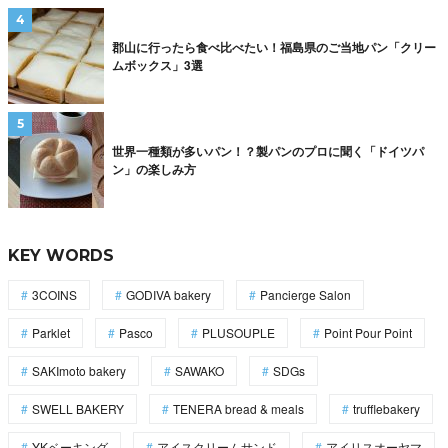
郡山に行ったら食べ比べたい！福島県のご当地パン「クリー
ムボックス」3選
世界一種類が多いパン！？製パンのプロに聞く「ドイツパ
ン」の楽しみ方
KEY WORDS
3COINS
GODIVA bakery
Pancierge Salon
Parklet
Pasco
PLUSOUPLE
Point Pour Point
SAKImoto bakery
SAWAKO
SDGs
SWELL BAKERY
TENERA bread & meals
trufflebakery
YKベーキング
アイスクリームサンド
アイリスオーヤマ