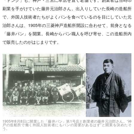
「ドンク」も、神戸・三宮に本店を置く老舗です。創業者は当時印
刷業を手がけていた藤井元治郎さん。出入りしていた長崎の造船所
で、外国人技術者たちがよくパンを食べているのを目にしていた元
治郎さんは、1905年の三菱神戸造船所開設に合わせて、前身となる
「藤井パン」を開業。長崎からパン職人を呼び寄せ、この造船所内
で販売したのがはじまりです。
1905年8月8日に開業した「藤井パン」第1号店と創業者の藤井元治郎さん。“神
戸の造船所で働く外国人技術者にもパンの需要があるはず”と開業を決めたそ
う。