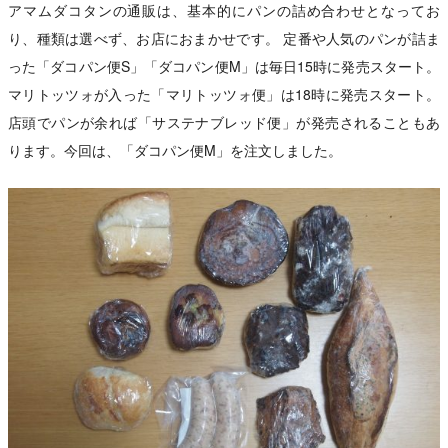
アマムダコタンの通販は、基本的にパンの詰め合わせとなってお
り、種類は選べず、お店におまかせです。 定番や人気のパンが詰ま
った「ダコパン便S」「ダコパン便M」は毎日15時に発売スタート。
マリトッツォが入った「マリトッツォ便」は18時に発売スタート。
店頭でパンが余れば「サステナブレッド便」が発売されることもあ
ります。今回は、「ダコパン便M」を注文しました。