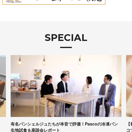
SPECIAL
ン
【初心者向け】パンづくりの最低限の道具、かかる時間、
ア
コツなど……専門家に聞きま…
2