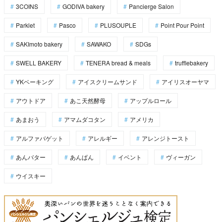
3COINS
GODIVA bakery
Pancierge Salon
Parklet
Pasco
PLUSOUPLE
Point Pour Point
SAKImoto bakery
SAWAKO
SDGs
SWELL BAKERY
TENERA bread & meals
trufflebakery
YKベーキング
アイスクリームサンド
アイリスオーヤマ
アウトドア
あこ天然酵母
アップルロール
あまおう
アマムダコタン
アメリカ
アルファバゲット
アレルギー
アレンジトースト
あんバター
あんぱん
イベント
ヴィーガン
ウイスキー