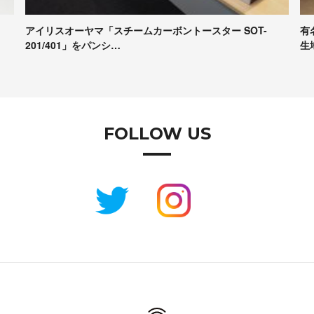
有名パンシェルジュたちが本音で評価！Pascoの冷凍パン
【
生地試食＆座談会レポート
コ
FOLLOW US