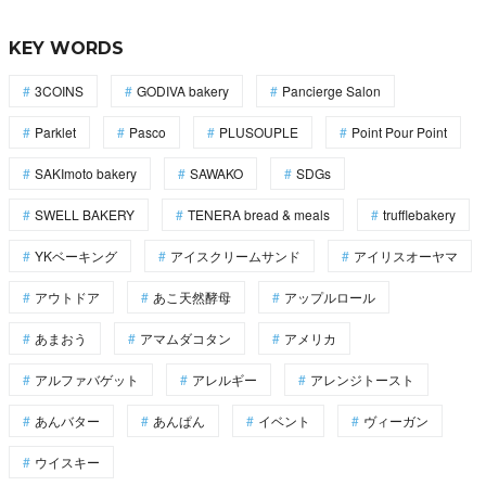
KEY WORDS
3COINS
GODIVA bakery
Pancierge Salon
Parklet
Pasco
PLUSOUPLE
Point Pour Point
SAKImoto bakery
SAWAKO
SDGs
SWELL BAKERY
TENERA bread & meals
trufflebakery
YKベーキング
アイスクリームサンド
アイリスオーヤマ
アウトドア
あこ天然酵母
アップルロール
あまおう
アマムダコタン
アメリカ
アルファバゲット
アレルギー
アレンジトースト
あんバター
あんぱん
イベント
ヴィーガン
ウイスキー