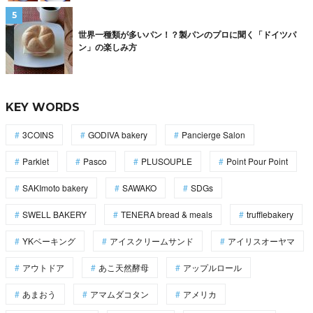
世界一種類が多いパン！？製パンのプロに聞く「ドイツパ
ン」の楽しみ方
KEY WORDS
3COINS
GODIVA bakery
Pancierge Salon
Parklet
Pasco
PLUSOUPLE
Point Pour Point
SAKImoto bakery
SAWAKO
SDGs
SWELL BAKERY
TENERA bread & meals
trufflebakery
YKベーキング
アイスクリームサンド
アイリスオーヤマ
アウトドア
あこ天然酵母
アップルロール
あまおう
アマムダコタン
アメリカ