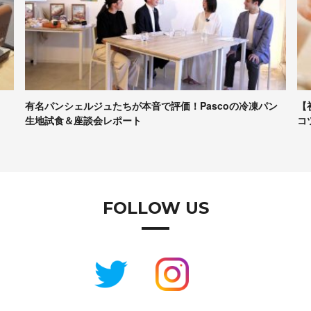
ン
【初心者向け】パンづくりの最低限の道具、かかる時間、
ア
コツなど……専門家に聞きま…
2
FOLLOW US