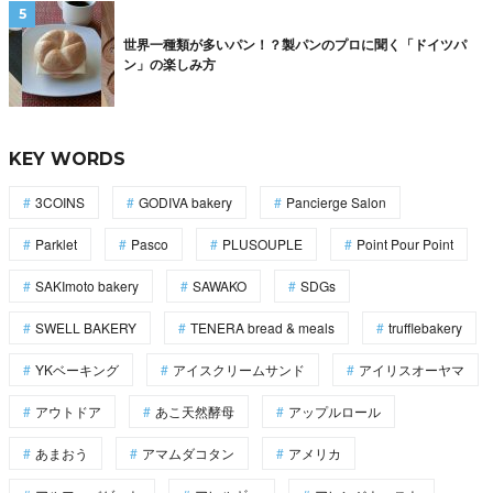
世界一種類が多いパン！？製パンのプロに聞く「ドイツパ
ン」の楽しみ方
KEY WORDS
3COINS
GODIVA bakery
Pancierge Salon
Parklet
Pasco
PLUSOUPLE
Point Pour Point
SAKImoto bakery
SAWAKO
SDGs
SWELL BAKERY
TENERA bread & meals
trufflebakery
YKベーキング
アイスクリームサンド
アイリスオーヤマ
アウトドア
あこ天然酵母
アップルロール
あまおう
アマムダコタン
アメリカ