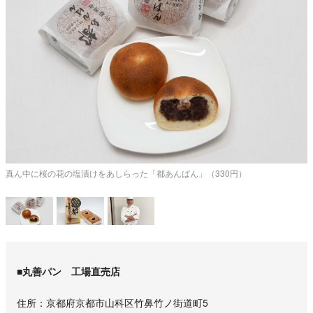
葉
真ん中に桜の花の塩漬けをあしらった「都あんぱん」（330円）
■丸善パン 工場直売店
住所
京都府京都市山科区竹鼻竹ノ街道町5