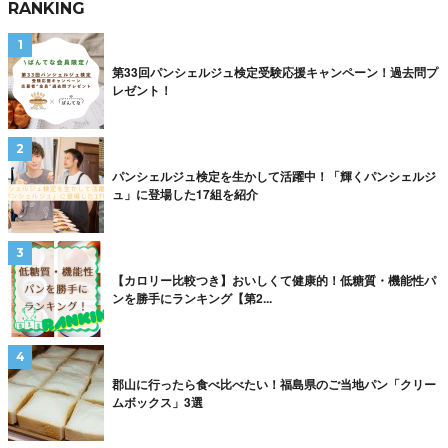
RANKING
第33回パンシェルジュ検定受験応援キャンペーン！過去問プ
レゼント！
パンシェルジュ検定を生かして活躍中！「輝くパンシェルジ
ュ」に登場した17組を紹介
【カロリー比較つき】おいしくて健康的！低糖質・機能性パ
ンを勝手にランキング【第2...
郡山に行ったら食べ比べたい！福島県のご当地パン「クリー
ムボックス」3選