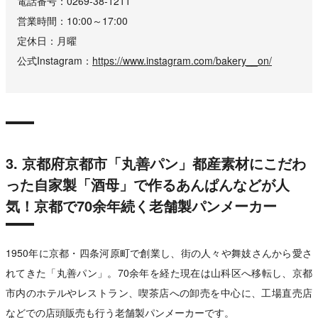
電話番号
0269-38-1211
営業時間
10:00～17:00
定休日
月曜
公式Instagram
https://www.instagram.com/bakery__on/
3. 京都府京都市「丸善パン」都産素材にこだわ
った自家製「酒母」で作るあんぱんなどが人
気！京都で70余年続く老舗製パンメーカー
1950年に京都・四条河原町で創業し、街の人々や舞妓さんから愛さ
れてきた「丸善パン」。70余年を経た現在は山科区へ移転し、京都
市内のホテルやレストラン、喫茶店への卸売を中心に、工場直売店
などでの店頭販売も行う老舗製パンメーカーです。