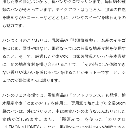
用した季節限定パンから、食パンやクロワッサンまで、毎日約40種
類のパンがそろっています。テイクアウトはもちろん、那須の自然
を眺めながらコーヒーなどとともに、パンやスイーツを味わえるの
も魅力です。
パンづくりのこだわりは、乳製品や「那須御養卵」、名産のイチゴ
をはじめ、野菜や肉など、那須ならではの豊富な地産食材を使用す
ること。そして、厳選した小麦や水、自家製酵母といった基本素材
に、旬の地産食材を掛け合わせることで、「その時にしか体験でき
ない香りや味わいを感じるパンを作ることがモットーです」と、シ
ェフの安齋仁猛さんは語ります。
パンのフェス会場では、看板商品の「ソフトフランス」も登場。栃
木県産小麦「ゆめかおり」を使用し、専用窯で焼き上げた全長50cm
超のパンは、外はパリッと、中は生食パンのようなふんわりとした
食感が楽しめます。また、「那須みつ」を使った「カリクロ
（LEMON＆HONEY）」など、那須ならではの味わいを満喫できる