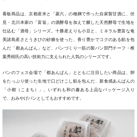
看板商品は、京都産米と「菱六」の種麹で作った自家製甘酒に、伏
見・北川本家の「富翁」の酒酵母を加えて醸した天然酵母で生地を
仕込む「酒母」シリーズ。十勝産えりも小豆と、ミネラル豊富な奄
美諸島産さとうきびの砂糖を使った、香り豊かでコクのある餡を包
んだ「都あんぱん」など、パンづくり一筋の製パン部門チーフ・椎
葉秀樹氏の高い技術力に支えられた人気のシリーズです。
パンのフェス会場で「都あんぱん」とともに注目したい商品は、卵
をたっぷり使った生地で口どけこし餡を包んだ、新食感あんぱんの
「小都（こまち）」。いずれも和の趣ある上品なパッケージ入り
で、おみやげパンとしてもおすすめです。