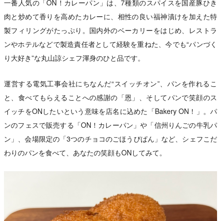
一番人気の「ON！カレーパン」は、7種類のスパイスを国産豚ひき
肉と炒めて香りを高めたカレーに、相性の良い福神漬けを加えた特
製フィリングがたっぷり。国内外のベーカリーをはじめ、レストラ
ンやホテルなどで製造責任者として経験を重ねた、今でも“パンづく
り大好き”な丸山諒シェフ渾身のひと品です。
運営する電気工事会社にちなんだ“スイッチオン”、パンを作れるこ
と、食べてもらえることへの感謝の「恩」、そしてパンで笑顔のス
イッチをONしたいという意味を店名に込めた「Bakery ON！」。パ
ンのフェスで販売する「ON！カレーパン」や「信州りんごの牛乳パ
ン」、会場限定の「3つのチョコのごほうびぱん」など、シェフこだ
わりのパンを食べて、あなたの笑顔もONしてみて。