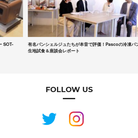
有名パンシェルジュたちが本音で評価！Pascoの冷凍パン
【
生地試食＆座談会レポート
コ
FOLLOW US