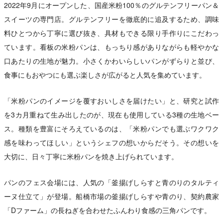
2022年9月にオープンした、国産米粉100％のグルテンフリーパン＆
スイーツの専門店。グルテンフリーを徹底的に追及するため、調味
料ひとつから丁寧に選び抜き、具材もできる限り手作りにこだわっ
ています。看板の米粉パンは、もっちり感がありながらも軽やかな
口あたりの生地が魅力。小さくかわいらしいパンがずらりと並び、
食事にもおやつにも選ぶ楽しさが広がると人気を集めています。
「米粉パンのイメージを覆すおいしさを届けたい」と、研究と試作
を3カ月重ねて生み出したのが、現在も使用している3種の生地ベー
ス。種類を豊富にそろえているのは、「米粉パンでも選ぶワクワク
感を味わってほしい」というシェフの想いからだそう。その想いを
大切に、日々丁寧に米粉パンを焼き上げられています。
パンのフェス会場には、人気の「釜揚げしらすと青のりのタルティ
ーヌ仕立て」が登場。船橋市場の釜揚げしらすや青のり、契約農家
「Dファーム」の長ねぎを合わせたふんわり食感の三角パンです。