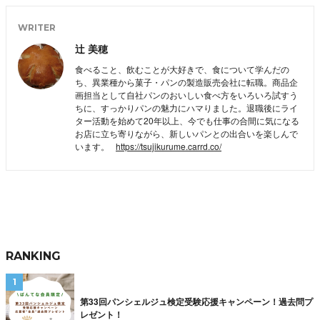
WRITER
辻 美穂
食べること、飲むことが大好きで、食について学んだの
ち、異業種から菓子・パンの製造販売会社に転職。商品企
画担当として自社パンのおいしい食べ方をいろいろ試すう
ちに、すっかりパンの魅力にハマりました。退職後にライ
ター活動を始めて20年以上、今でも仕事の合間に気になる
お店に立ち寄りながら、新しいパンとの出合いを楽しんで
います。
https://tsujikurume.carrd.co/
RANKING
第33回パンシェルジュ検定受験応援キャンペーン！過去問プ
レゼント！