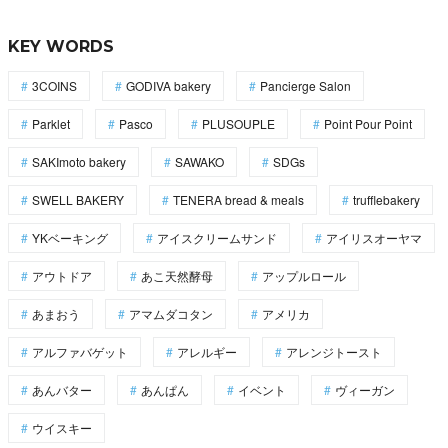
KEY WORDS
3COINS
GODIVA bakery
Pancierge Salon
Parklet
Pasco
PLUSOUPLE
Point Pour Point
SAKImoto bakery
SAWAKO
SDGs
SWELL BAKERY
TENERA bread & meals
trufflebakery
YKベーキング
アイスクリームサンド
アイリスオーヤマ
アウトドア
あこ天然酵母
アップルロール
あまおう
アマムダコタン
アメリカ
アルファバゲット
アレルギー
アレンジトースト
あんバター
あんぱん
イベント
ヴィーガン
ウイスキー