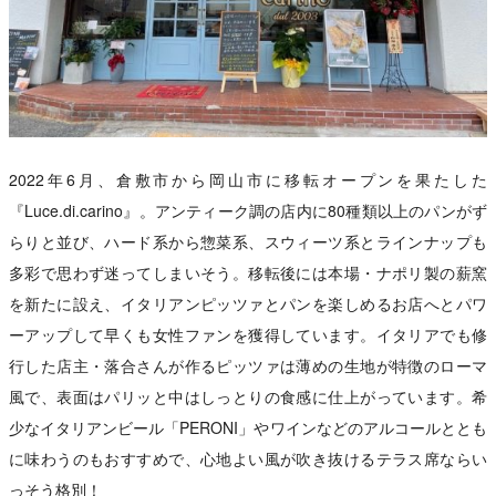
2022年6月、倉敷市から岡山市に移転オープンを果たした
『Luce.di.carino』。アンティーク調の店内に80種類以上のパンがず
らりと並び、ハード系から惣菜系、スウィーツ系とラインナップも
多彩で思わず迷ってしまいそう。移転後には本場・ナポリ製の薪窯
を新たに設え、イタリアンピッツァとパンを楽しめるお店へとパワ
ーアップして早くも女性ファンを獲得しています。イタリアでも修
行した店主・落合さんが作るピッツァは薄めの生地が特徴のローマ
風で、表面はパリッと中はしっとりの食感に仕上がっています。希
少なイタリアンビール「PERONI」やワインなどのアルコールととも
に味わうのもおすすめで、心地よい風が吹き抜けるテラス席ならい
っそう格別！