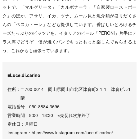
ットで、「マルゲリータ」「カルボナーラ」「自家製ローストポー
ク」のほか、アサリ、イカ、ツナ、ムール貝と魚介類が盛りだくさ
んの「ペスカトーレ」なども提供しています。香ばしいとろけるチ
ーズたっぷりのピッツアを、イタリアのビール「PERONI」片手にテ
ラス席でどうぞ！僕が焼くパンでもっともっと楽しんでもらえるよ
う、これからも頑張っていきます。
■Luce.di.carino
住所
〒700-0014 岡山県岡山市北区津倉町2-1-1 津倉ビル1
階
電話番号
050-8884-3696
営業時間
8:00 - 18:30 ※売切れ次第終了
定休日
月曜日
Instagram
https://www.instagram.com/luce.di.carino/