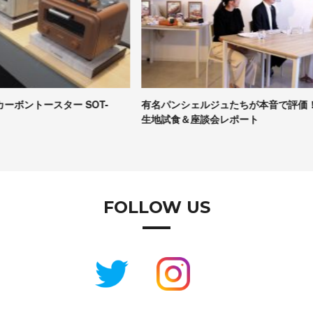
有名パンシェルジュたちが本音で評価！Pascoの冷凍パン
【
生地試食＆座談会レポート
コ
FOLLOW US