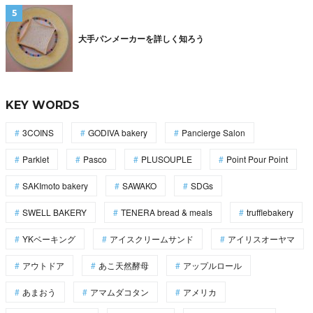
大手パンメーカーを詳しく知ろう
KEY WORDS
3COINS
GODIVA bakery
Pancierge Salon
Parklet
Pasco
PLUSOUPLE
Point Pour Point
SAKImoto bakery
SAWAKO
SDGs
SWELL BAKERY
TENERA bread & meals
trufflebakery
YKベーキング
アイスクリームサンド
アイリスオーヤマ
アウトドア
あこ天然酵母
アップルロール
あまおう
アマムダコタン
アメリカ