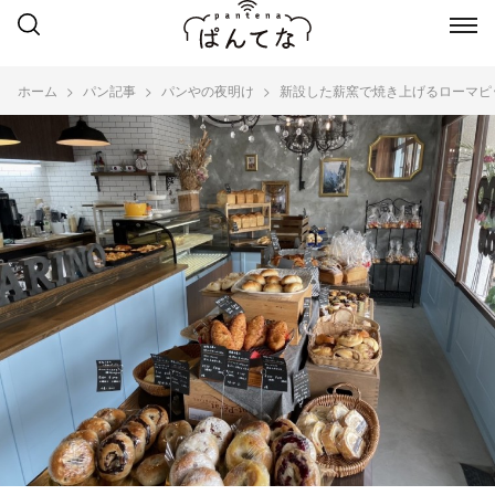
ホーム
パン記事
パンやの夜明け
新設した薪窯で焼き上げるローマピッツァ