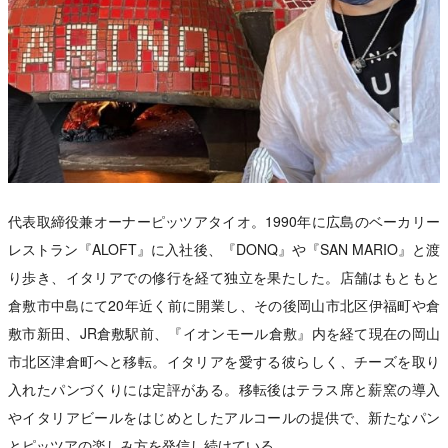
代表取締役兼オーナーピッツアタイオ。1990年に広島のベーカリー
レストラン『ALOFT』に入社後、『DONQ』や『SAN MARIO』と渡
り歩き、イタリアでの修行を経て独立を果たした。店舗はもともと
倉敷市中島にて20年近く前に開業し、その後岡山市北区伊福町や倉
敷市新田、JR倉敷駅前、『イオンモール倉敷』内を経て現在の岡山
市北区津倉町へと移転。イタリアを愛する彼らしく、チーズを取り
入れたパンづくりには定評がある。移転後はテラス席と薪窯の導入
やイタリアビールをはじめとしたアルコールの提供で、新たなパン
とピッツアの楽しみ方を発信し続けている。