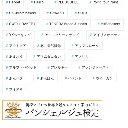
Parklet
Pasco
PLUSOUPLE
Point Pour Point
SAKImoto bakery
SAWAKO
SDGs
SWELL BAKERY
TENERA bread & meals
trufflebakery
YKベーキング
アイスクリームサンド
アイリスオーヤマ
アウトドア
あこ天然酵母
アップルロール
あまおう
アマムダコタン
アメリカ
アルファバゲット
アレルギー
アレンジトースト
あんバター
あんぱん
イベント
ヴィーガン
ウイスキー