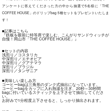
アンケートに答えてくださった方の中から抽選で5名様に「THE
COFFEE HOUSE」のドリップbag 5種セットをプレゼントいたしま
す！
■記事はこちら
『
鉄板を眼前に特等席で楽しむ、こんがりサンドウィッチが
自慢！岡山市「THE COFFEE HOUSE」
』
■セットの内容
浅煎り／コスタリカ
中深煎り／エチオピア
中深煎り／グアテマラ
深煎り／ブラジル
深煎り／タンザニア
■美味しい楽しみ方
コーヒーbagは三角形のダンク式抽出になっています。
コーヒーbagをカップに入れ熱湯を注ぎ、20秒～30秒間
bagに付いているスティックを上下させて抽出してくださ
い。
お好みで1分程度上下させると、しっかり抽出されます。