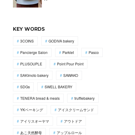
KEY WORDS
3COINS
GODIVA bakery
Pancierge Salon
Parklet
Pasco
PLUSOUPLE
Point Pour Point
SAKImoto bakery
SAWAKO
SDGs
SWELL BAKERY
TENERA bread & meals
trufflebakery
YKベーキング
アイスクリームサンド
アイリスオーヤマ
アウトドア
あこ天然酵母
アップルロール