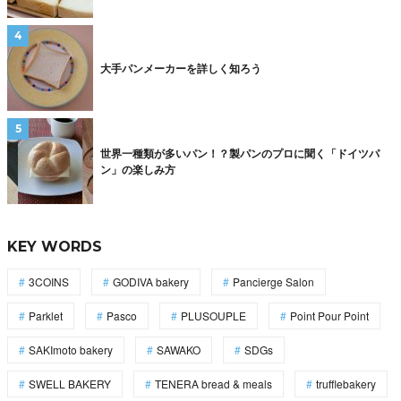
大手パンメーカーを詳しく知ろう
世界一種類が多いパン！？製パンのプロに聞く「ドイツパ
ン」の楽しみ方
KEY WORDS
3COINS
GODIVA bakery
Pancierge Salon
Parklet
Pasco
PLUSOUPLE
Point Pour Point
SAKImoto bakery
SAWAKO
SDGs
SWELL BAKERY
TENERA bread & meals
trufflebakery