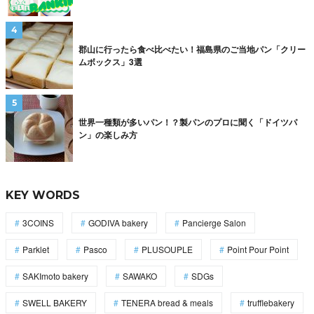
郡山に行ったら食べ比べたい！福島県のご当地パン「クリー
ムボックス」3選
世界一種類が多いパン！？製パンのプロに聞く「ドイツパ
ン」の楽しみ方
KEY WORDS
3COINS
GODIVA bakery
Pancierge Salon
Parklet
Pasco
PLUSOUPLE
Point Pour Point
SAKImoto bakery
SAWAKO
SDGs
SWELL BAKERY
TENERA bread & meals
trufflebakery