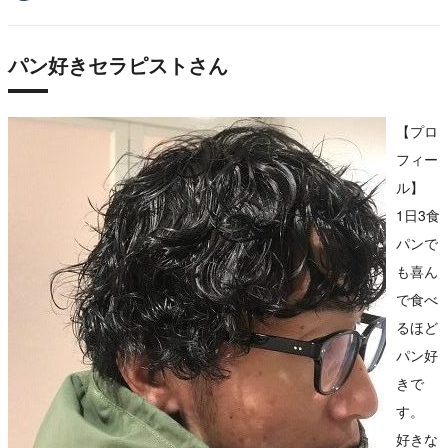
パン好きセラピストさん
【プロ
フィー
ル】
1日3食
パンで
も喜ん
で食べ
るほど
パン好
きで
す。
好きな