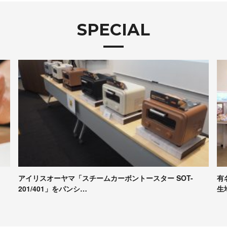
SPECIAL
有名パンシェルジュたちが本音で評価！Pascoの冷凍パン
【
生地試食＆座談会レポート
コ