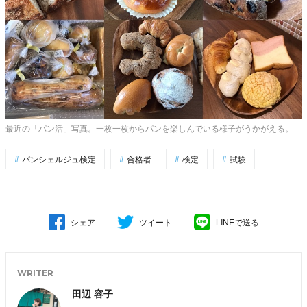
最近の「パン活」写真。一枚一枚からパンを楽しんでいる様子がうかがえる。
パンシェルジュ検定
合格者
検定
試験
シェア
ツイート
LINEで送る
WRITER
田辺 容子