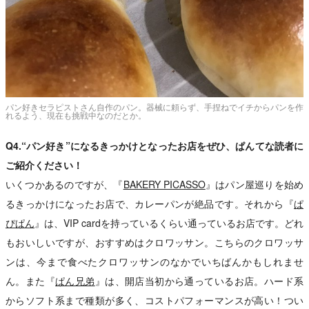
パン好きセラピストさん自作のパン。器械に頼らず、手捏ねでイチからパンを作
れるよう、現在も挑戦中なのだとか。
Q4.“パン好き”になるきっかけとなったお店をぜひ、ぱんてな読者に
ご紹介ください！
いくつかあるのですが、『
BAKERY PICASSO
』はパン屋巡りを始め
るきっかけになったお店で、カレーパンが絶品です。それから『
ぱ
ぴぱん
』は、VIP cardを持っているくらい通っているお店です。どれ
もおいしいですが、おすすめはクロワッサン。こちらのクロワッサ
ンは、今まで食べたクロワッサンのなかでいちばんかもしれませ
ん。また『
ぱん兄弟
』は、開店当初から通っているお店。ハード系
からソフト系まで種類が多く、コストパフォーマンスが高い！つい