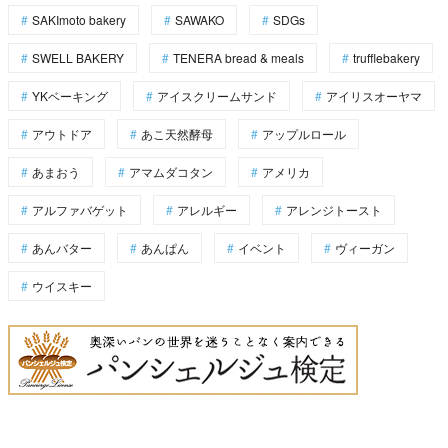
SAKImoto bakery
SAWAKO
SDGs
SWELL BAKERY
TENERA bread & meals
trufflebakery
YKベーキング
アイスクリームサンド
アイリスオーヤマ
アウトドア
あこ天然酵母
アップルロール
あまおう
アマムダコタン
アメリカ
アルファバゲット
アレルギー
アレンジトースト
あんバター
あんぱん
イベント
ヴィーガン
ウイスキー