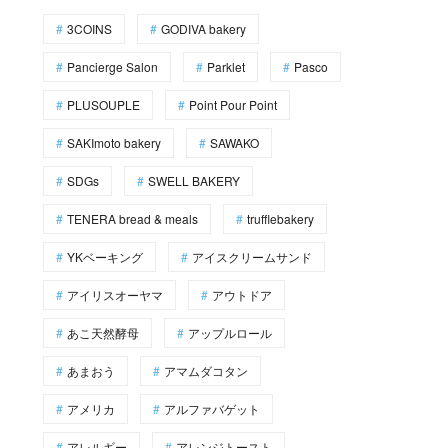
3COINS
GODIVA bakery
Pancierge Salon
Parklet
Pasco
PLUSOUPLE
Point Pour Point
SAKImoto bakery
SAWAKO
SDGs
SWELL BAKERY
TENERA bread & meals
trufflebakery
YKベーキング
アイスクリームサンド
アイリスオーヤマ
アウトドア
あこ天然酵母
アップルロール
あまおう
アマムダコタン
アメリカ
アルファバゲット
アレルギー
アレンジトースト