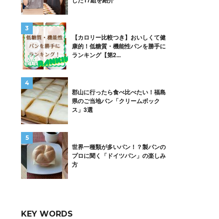
した17組を紹介
【カロリー比較つき】おいしくて健
康的！低糖質・機能性パンを勝手に
ランキング【第2...
郡山に行ったら食べ比べたい！福島
県のご当地パン「クリームボック
ス」3選
世界一種類が多いパン！？製パンの
プロに聞く「ドイツパン」の楽しみ
方
KEY WORDS