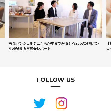
ン
【初心者向け】パンづくりの最低限の道具、かかる時間、
ア
コツなど……専門家に聞きま…
2
FOLLOW US