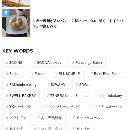
世界一種類が多いパン！？製パンのプロに聞く「ドイツパ
ン」の楽しみ方
KEY WORDS
3COINS
GODIVA bakery
Pancierge Salon
Parklet
Pasco
PLUSOUPLE
Point Pour Point
SAKImoto bakery
SAWAKO
SDGs
SWELL BAKERY
TENERA bread & meals
trufflebakery
YKベーキング
アイスクリームサンド
アイリスオーヤマ
アウトドア
あこ天然酵母
アップルロール
あまおう
アマムダコタン
アメリカ