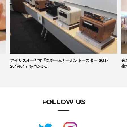
有名パンシェルジュたちが本音で評価！Pascoの冷凍パン
【
生地試食＆座談会レポート
コ
FOLLOW US