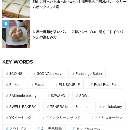
郡山に行ったら食べ比べたい！福島県のご当地パン「クリー
ムボックス」3選
世界一種類が多いパン！？製パンのプロに聞く「ドイツパ
ン」の楽しみ方
KEY WORDS
3COINS
GODIVA bakery
Pancierge Salon
Parklet
Pasco
PLUSOUPLE
Point Pour Point
SAKImoto bakery
SAWAKO
SDGs
SWELL BAKERY
TENERA bread & meals
trufflebakery
YKベーキング
アイスクリームサンド
アイリスオーヤマ
アウトドア
あこ天然酵母
アップルロール