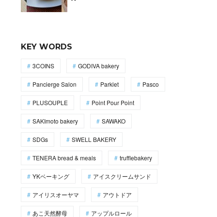
KEY WORDS
3COINS
GODIVA bakery
Pancierge Salon
Parklet
Pasco
PLUSOUPLE
Point Pour Point
SAKImoto bakery
SAWAKO
SDGs
SWELL BAKERY
TENERA bread & meals
trufflebakery
YKベーキング
アイスクリームサンド
アイリスオーヤマ
アウトドア
あこ天然酵母
アップルロール