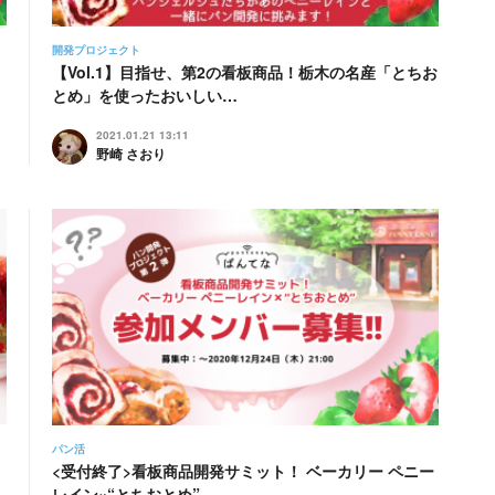
開発プロジェクト
【Vol.1】目指せ、第2の看板商品！栃木の名産「とちお
とめ」を使ったおいしい…
2021.01.21 13:11
野崎 さおり
パン活
<受付終了>看板商品開発サミット！ ベーカリー ペニー
レイン×“とちおとめ”