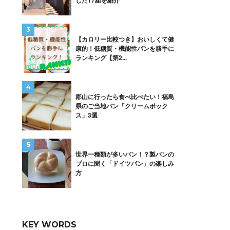
した17組を紹介
【カロリー比較つき】おいしくて健
康的！低糖質・機能性パンを勝手に
ランキング【第2...
郡山に行ったら食べ比べたい！福島
県のご当地パン「クリームボック
ス」3選
世界一種類が多いパン！？製パンの
プロに聞く「ドイツパン」の楽しみ
方
KEY WORDS