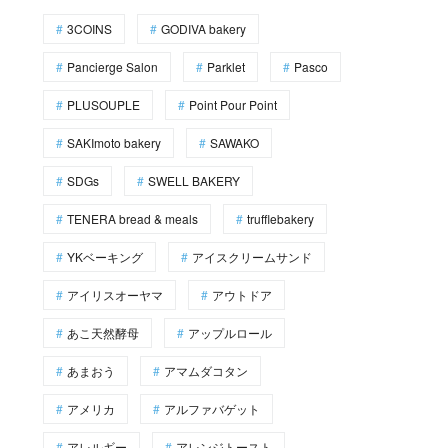
3COINS
GODIVA bakery
Pancierge Salon
Parklet
Pasco
PLUSOUPLE
Point Pour Point
SAKImoto bakery
SAWAKO
SDGs
SWELL BAKERY
TENERA bread & meals
trufflebakery
YKベーキング
アイスクリームサンド
アイリスオーヤマ
アウトドア
あこ天然酵母
アップルロール
あまおう
アマムダコタン
アメリカ
アルファバゲット
アレルギー
アレンジトースト