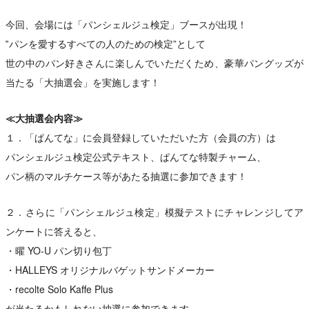
今回、会場には「パンシェルジュ検定」ブースが出現！
‟パンを愛するすべての人のための検定”として
世の中のパン好きさんに楽しんでいただくため、豪華パングッズが
当たる「大抽選会」を実施します！
≪大抽選会内容≫
１．「ぱんてな」に会員登録していただいた方（会員の方）は
パンシェルジュ検定公式テキスト、ぱんてな特製チャーム、
パン柄のマルチケース等があたる抽選に参加できます！
２．さらに「パンシェルジュ検定」模擬テストにチャレンジしてア
ンケートに答えると、
・曜 YO-U パン切り包丁
・HALLEYS オリジナルバゲットサンドメーカー
・recolte Solo Kaffe Plus
が当たるかもしれない抽選に参加できます。