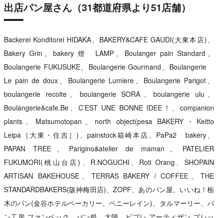
出店パン屋さん（31都道府県より51店舗）
Backerei Konditorei HIDAKA、BAKERY&CAFE GAUDI(大東本店)、
Bakery Grin、bakery 燈 LAMP、Boulanger pain Standard、
Boulangerie FUKUSUKE、Boulangerie Gourmand、Boulangerie
Le pain de doux、Boulangerie Lumiere、Boulangerie Parigot、
boulangerie recolte、boulangerie SORA、boulangerie ulu、
Boulangerie&cafe.Be、C’EST UNE BONNE IDEE！、companion
plants、Matsumotopan、north object(pesa BAKERY・Keitto
Leipa［大東・住吉］)、painstock箱崎本店、PaPa2 bakery、
PAPAN TREE、Parigino&atelier de maman、PATELIER
FUKUMORI(桃山台店)、R.NOGUCHI、Roti Orang、SHOPAIN
ARTISAN BAKEHOUSE、TERRAS BAKERY / COFFEE、THE
STANDARDBAKERS(阪神梅田店)、ZOPF、あのパン屋、いいね！栃
木のパン(金谷ホテルベーカリー、ペニーレイン)、タルマーリー、パ
ン工房 ファンベック、パン処 太陽、ビブレ アーティザン ブレッ