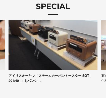
SPECIAL
有名パンシェルジュたちが本音で評価！Pascoの冷凍パン
【
生地試食＆座談会レポート
コ