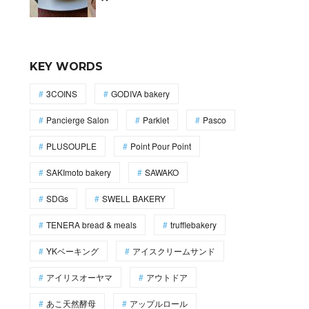
KEY WORDS
3COINS
GODIVA bakery
Pancierge Salon
Parklet
Pasco
PLUSOUPLE
Point Pour Point
SAKImoto bakery
SAWAKO
SDGs
SWELL BAKERY
TENERA bread & meals
trufflebakery
YKベーキング
アイスクリームサンド
アイリスオーヤマ
アウトドア
あこ天然酵母
アップルロール