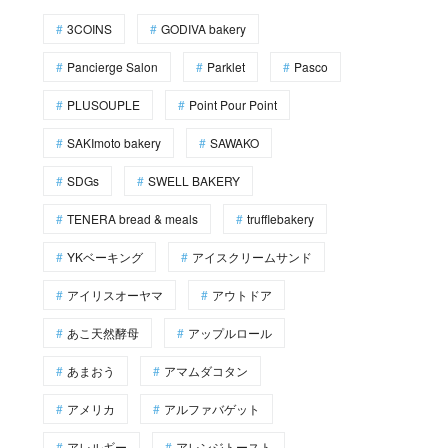
3COINS
GODIVA bakery
Pancierge Salon
Parklet
Pasco
PLUSOUPLE
Point Pour Point
SAKImoto bakery
SAWAKO
SDGs
SWELL BAKERY
TENERA bread & meals
trufflebakery
YKベーキング
アイスクリームサンド
アイリスオーヤマ
アウトドア
あこ天然酵母
アップルロール
あまおう
アマムダコタン
アメリカ
アルファバゲット
アレルギー
アレンジトースト