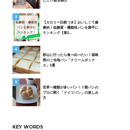
した17組を紹介
【カロリー比較つき】おいしくて健
康的！低糖質・機能性パンを勝手に
ランキング【第2...
郡山に行ったら食べ比べたい！福島
県のご当地パン「クリームボック
ス」3選
世界一種類が多いパン！？製パンの
プロに聞く「ドイツパン」の楽しみ
方
KEY WORDS