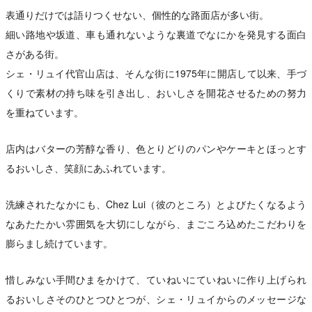
表通りだけでは語りつくせない、個性的な路面店が多い街。
細い路地や坂道、車も通れないような裏道でなにかを発見する面白
さがある街。
シェ・リュイ代官山店は、そんな街に1975年に開店して以来、手づ
くりで素材の持ち味を引き出し、おいしさを開花させるための努力
を重ねています。
店内はバターの芳醇な香り、色とりどりのパンやケーキとほっとす
るおいしさ、笑顔にあふれています。
洗練されたなかにも、Chez Lui（彼のところ）とよびたくなるよう
なあたたかい雰囲気を大切にしながら、まごころ込めたこだわりを
膨らまし続けています。
惜しみない手間ひまをかけて、ていねいにていねいに作り上げられ
るおいしさそのひとつひとつが、シェ・リュイからのメッセージな