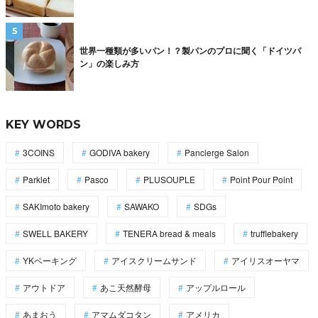
世界一種類が多いパン！？製パンのプロに聞く「ドイツパ
ン」の楽しみ方
KEY WORDS
3COINS
GODIVA bakery
Pancierge Salon
Parklet
Pasco
PLUSOUPLE
Point Pour Point
SAKImoto bakery
SAWAKO
SDGs
SWELL BAKERY
TENERA bread & meals
trufflebakery
YKベーキング
アイスクリームサンド
アイリスオーヤマ
アウトドア
あこ天然酵母
アップルロール
あまおう
アマムダコタン
アメリカ