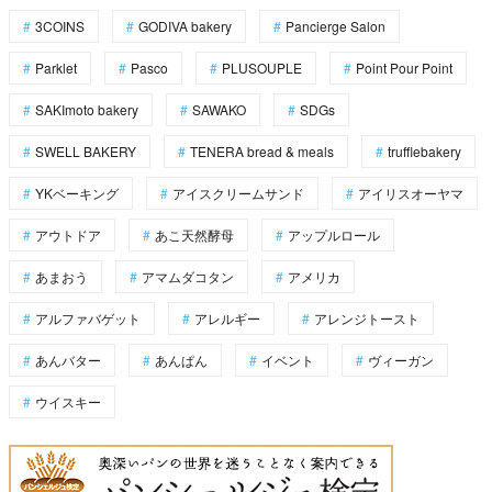
3COINS
GODIVA bakery
Pancierge Salon
Parklet
Pasco
PLUSOUPLE
Point Pour Point
SAKImoto bakery
SAWAKO
SDGs
SWELL BAKERY
TENERA bread & meals
trufflebakery
YKベーキング
アイスクリームサンド
アイリスオーヤマ
アウトドア
あこ天然酵母
アップルロール
あまおう
アマムダコタン
アメリカ
アルファバゲット
アレルギー
アレンジトースト
あんバター
あんぱん
イベント
ヴィーガン
ウイスキー