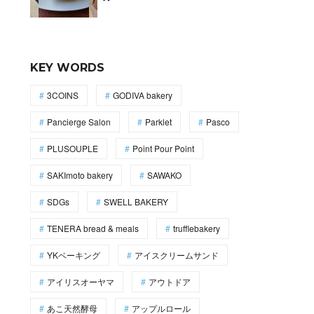
KEY WORDS
3COINS
GODIVA bakery
Pancierge Salon
Parklet
Pasco
PLUSOUPLE
Point Pour Point
SAKImoto bakery
SAWAKO
SDGs
SWELL BAKERY
TENERA bread & meals
trufflebakery
YKベーキング
アイスクリームサンド
アイリスオーヤマ
アウトドア
あこ天然酵母
アップルロール