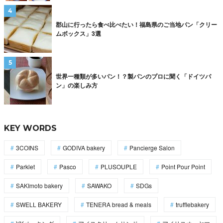
郡山に行ったら食べ比べたい！福島県のご当地パン「クリー
ムボックス」3選
世界一種類が多いパン！？製パンのプロに聞く「ドイツパ
ン」の楽しみ方
KEY WORDS
3COINS
GODIVA bakery
Pancierge Salon
Parklet
Pasco
PLUSOUPLE
Point Pour Point
SAKImoto bakery
SAWAKO
SDGs
SWELL BAKERY
TENERA bread & meals
trufflebakery