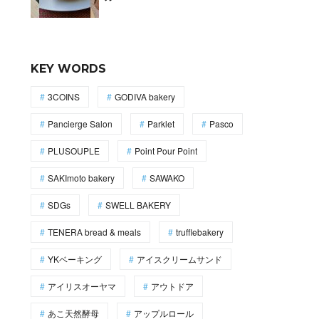
KEY WORDS
3COINS
GODIVA bakery
Pancierge Salon
Parklet
Pasco
PLUSOUPLE
Point Pour Point
SAKImoto bakery
SAWAKO
SDGs
SWELL BAKERY
TENERA bread & meals
trufflebakery
YKベーキング
アイスクリームサンド
アイリスオーヤマ
アウトドア
あこ天然酵母
アップルロール