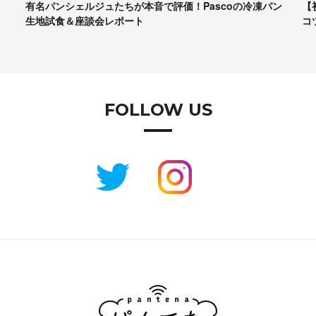
ン
【初心者向け】パンづくりの最低限の道具、かかる時間、
ア
コツなど……専門家に聞きま…
2
FOLLOW US