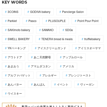
KEY WORDS
3COINS
GODIVA bakery
Pancierge Salon
Parklet
Pasco
PLUSOUPLE
Point Pour Point
SAKImoto bakery
SAWAKO
SDGs
SWELL BAKERY
TENERA bread & meals
trufflebakery
YKベーキング
アイスクリームサンド
アイリスオーヤマ
アウトドア
あこ天然酵母
アップルロール
あまおう
アマムダコタン
アメリカ
アルファバゲット
アレルギー
アレンジトースト
あんバター
あんぱん
イベント
ヴィーガン
ウイスキー