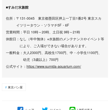
■すみだ水族館
住所
〒131-0045 東京都墨田区押上一丁目1番2号 東京スカ
イツリータウン・ソラマチ5F・6F
営業時間
平日 10時～20時、土日祝 9時～21時
休館日
なし（年中無休）※水族館のメンテナンスやイベント等
により、ご入場ができない場合があります。
一般料金
大人2300円、高校生1700円、中・小学生1100円、
幼児（3歳以上）700円
公式サイト
https://www.sumida-aquarium.com/
東京パン屋
シェア
ツイート
LINEで送る