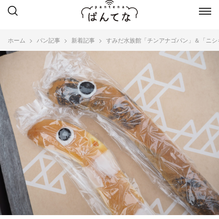
ホーム
パン記事
新着記事
すみだ水族館「チンアナゴパン」＆「ニシ