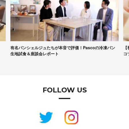
ン
【初心者向け】パンづくりの最低限の道具、かかる時間、
ア
コツなど……専門家に聞きま…
2
FOLLOW US