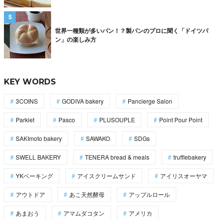
世界一種類が多いパン！？製パンのプロに聞く「ドイツパ
ン」の楽しみ方
KEY WORDS
3COINS
GODIVA bakery
Pancierge Salon
Parklet
Pasco
PLUSOUPLE
Point Pour Point
SAKImoto bakery
SAWAKO
SDGs
SWELL BAKERY
TENERA bread & meals
trufflebakery
YKベーキング
アイスクリームサンド
アイリスオーヤマ
アウトドア
あこ天然酵母
アップルロール
あまおう
アマムダコタン
アメリカ