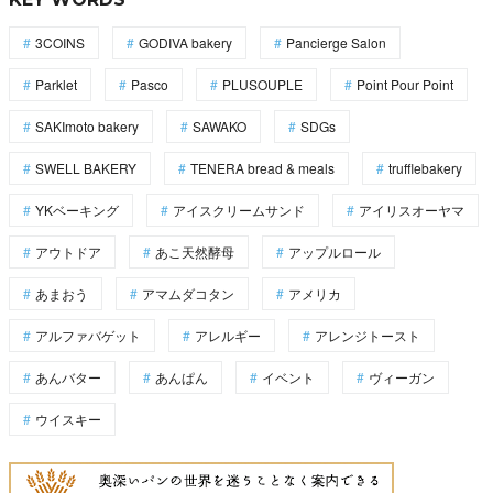
3COINS
GODIVA bakery
Pancierge Salon
Parklet
Pasco
PLUSOUPLE
Point Pour Point
SAKImoto bakery
SAWAKO
SDGs
SWELL BAKERY
TENERA bread & meals
trufflebakery
YKベーキング
アイスクリームサンド
アイリスオーヤマ
アウトドア
あこ天然酵母
アップルロール
あまおう
アマムダコタン
アメリカ
アルファバゲット
アレルギー
アレンジトースト
あんバター
あんぱん
イベント
ヴィーガン
ウイスキー