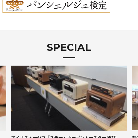
SPECIAL
有名パンシェルジュたちが本音で評価！Pascoの冷凍パン
【