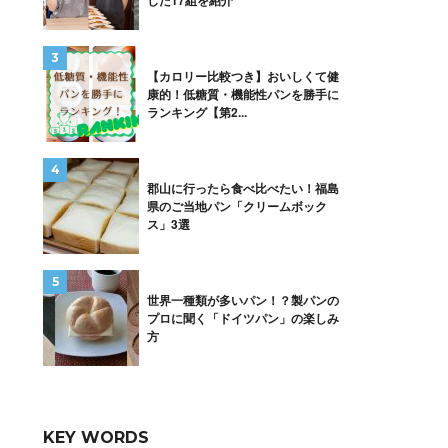
した17組を紹介
【カロリー比較つき】おいしくて健
康的！低糖質・機能性パンを勝手に
ランキング【第2...
郡山に行ったら食べ比べたい！福島
県のご当地パン「クリームボック
ス」3選
世界一種類が多いパン！？製パンの
プロに聞く「ドイツパン」の楽しみ
方
KEY WORDS