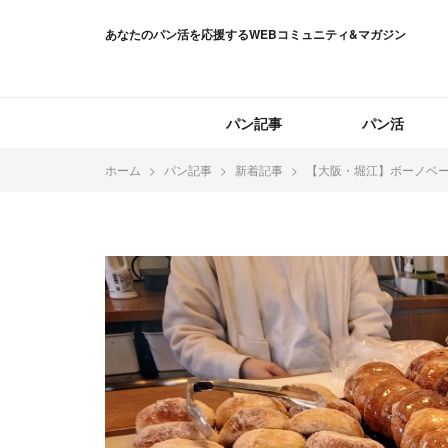
あなたのパン活を応援するWEBコミュニティ&マガジン
パン記事
パン活
ホーム
パン記事
新着記事
【大阪・堀江】ボーノベ