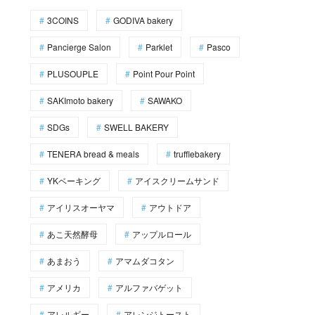
3COINS
GODIVA bakery
Pancierge Salon
Parklet
Pasco
PLUSOUPLE
Point Pour Point
SAKImoto bakery
SAWAKO
SDGs
SWELL BAKERY
TENERA bread & meals
trufflebakery
YKベーキング
アイスクリームサンド
アイリスオーヤマ
アウトドア
あこ天然酵母
アップルロール
あまおう
アマムダコタン
アメリカ
アルファバゲット
アレルギー
アレンジトースト