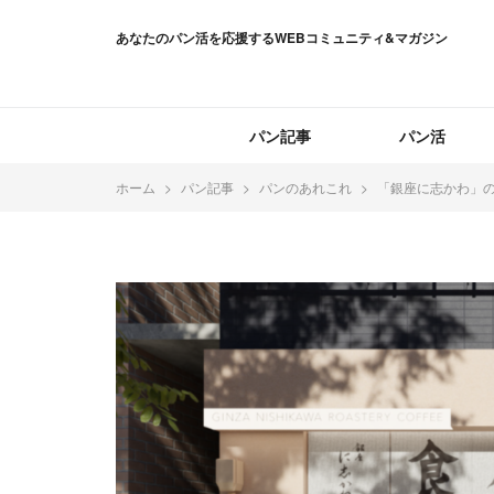
あなたのパン活を応援するWEBコミュニティ&マガジン
パン記事
パン活
ホーム
パン記事
パンのあれこれ
「銀座に志かわ」の新