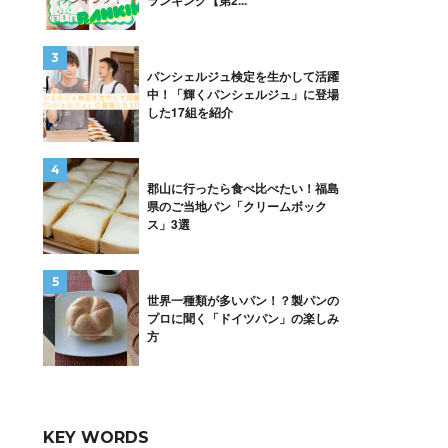
ランキング【第2...
パンシェルジュ検定を生かして活躍
中！「輝くパンシェルジュ」に登場
した17組を紹介
郡山に行ったら食べ比べたい！福島
県のご当地パン「クリームボック
ス」3選
世界一種類が多いパン！？製パンの
プロに聞く「ドイツパン」の楽しみ
方
KEY WORDS