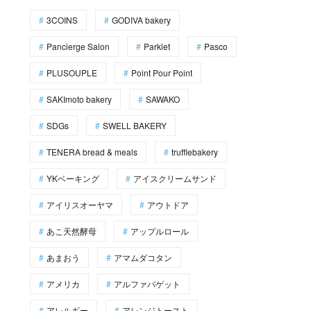
3COINS
GODIVA bakery
Pancierge Salon
Parklet
Pasco
PLUSOUPLE
Point Pour Point
SAKImoto bakery
SAWAKO
SDGs
SWELL BAKERY
TENERA bread & meals
trufflebakery
YKベーキング
アイスクリームサンド
アイリスオーヤマ
アウトドア
あこ天然酵母
アップルロール
あまおう
アマムダコタン
アメリカ
アルファバゲット
アレルギー
アレンジトースト