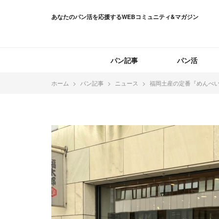
あなたのパン活を応援するWEBコミュニティ&マガジン
パン記事
パン活
ホーム
パン記事
ニュース
福岡土産の定番『めんべい