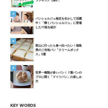
ランキング【第2...
パンシェルジュ検定を生かして活躍
中！「輝くパンシェルジュ」に登場
した17組を紹介
郡山に行ったら食べ比べたい！福島
県のご当地パン「クリームボック
ス」3選
世界一種類が多いパン！？製パンの
プロに聞く「ドイツパン」の楽しみ
方
KEY WORDS