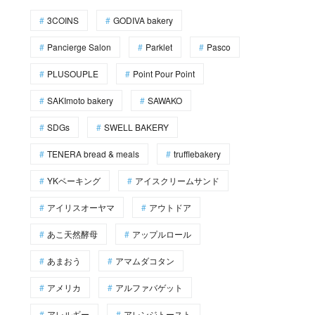
3COINS
GODIVA bakery
Pancierge Salon
Parklet
Pasco
PLUSOUPLE
Point Pour Point
SAKImoto bakery
SAWAKO
SDGs
SWELL BAKERY
TENERA bread & meals
trufflebakery
YKベーキング
アイスクリームサンド
アイリスオーヤマ
アウトドア
あこ天然酵母
アップルロール
あまおう
アマムダコタン
アメリカ
アルファバゲット
アレルギー
アレンジトースト