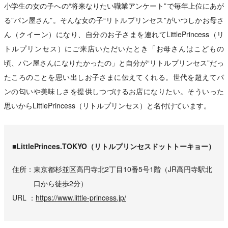
小学生の女の子への“将来なりたい職業アンケート”で毎年上位にあが
る”パン屋さん”。そんな女の子“リトルプリンセス”がいつしかお母さ
ん（クイーン）になり、自分のお子さまを連れてLittlePrincess（リ
トルプリンセス）にご来店いただいたとき「お母さんはこどもの
頃、パン屋さんになりたかったの」と自分が“リトルプリンセス”だっ
たころのことを思い出しお子さまに伝えてくれる。世代を超えてパ
ンの匂いや美味しさを提供しつづけるお店になりたい。そういった
思いからLittlePrincess（リトルプリンセス）と名付けています。
■LittlePrinces.TOKYO（リトルプリンセスドットトーキョー）
住所
東京都杉並区高円寺北2丁目10番5号1階（JR高円寺駅北
口から徒歩2分）
URL
https://www.little-princess.jp/