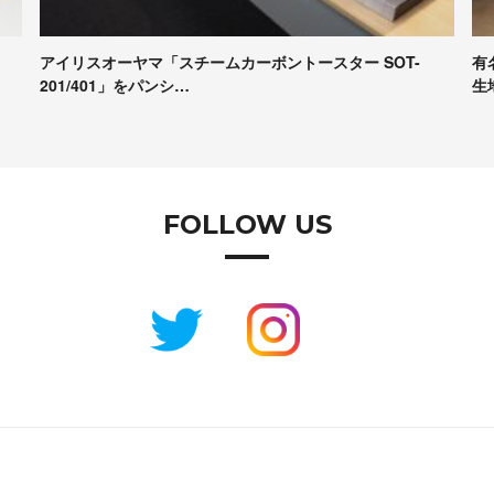
有名パンシェルジュたちが本音で評価！Pascoの冷凍パン
【
生地試食＆座談会レポート
コ
FOLLOW US