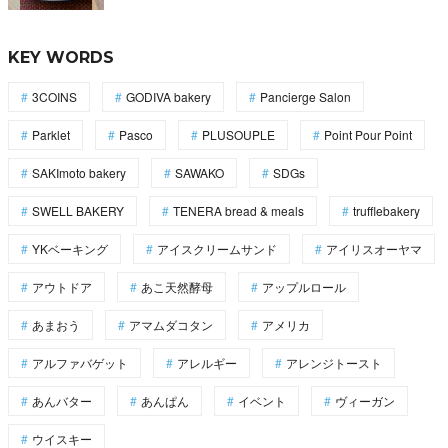
KEY WORDS
3COINS
GODIVA bakery
Pancierge Salon
Parklet
Pasco
PLUSOUPLE
Point Pour Point
SAKImoto bakery
SAWAKO
SDGs
SWELL BAKERY
TENERA bread & meals
trufflebakery
YKベーキング
アイスクリームサンド
アイリスオーヤマ
アウトドア
あこ天然酵母
アップルロール
あまおう
アマムダコタン
アメリカ
アルファバゲット
アレルギー
アレンジトースト
あんバター
あんぱん
イベント
ヴィーガン
ウイスキー