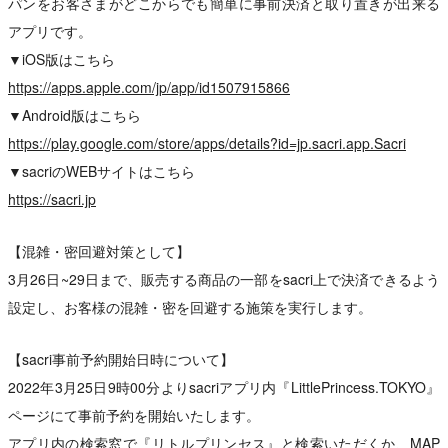
パンをお客さまがどこからでも簡単に事前決済と取り置きが出来る
アプリです。
▼iOS版はこちら
https://apps.apple.com/jp/app/id1507915866
▼Android版はこちら
https://play.google.com/store/apps/details?id=jp.sacri.app.Sacri
▼sacriのWEBサイトはこちら
https://sacri.jp
【混雑・密回避対策として】
3月26日~29日まで、販売する商品の一部をsacri上で決済できるよう
設定し、お客様の混雑・密を回避する施策を実行します。
【sacri事前予約開始日時について】
2022年3月25日9時00分よりsacriアプリ内『LittlePrincess.TOKYO』
ページにて事前予約を開始いたします。
アプリ内の検索窓で『リトルプリンセス』と検索いただくか、MAP