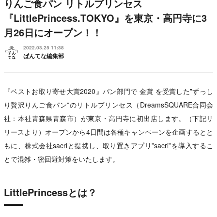
りんご食パン リトルプリンセス
『LittlePrincess.TOKYO』を東京・高円寺に3
月26日にオープン！！
2022.03.25 11:38
ぱんてな編集部
『ベストお取り寄せ大賞2020』パン部門で 金賞 を受賞した”ずっし
り贅沢りんご食パン”のリトルプリンセス（DreamsSQUARE合同会
社：本社青森県青森市）が東京・高円寺に初出店します。（下記リ
リースより）オープンから4日間は各種キャンペーンを企画するとと
もに、株式会社sacriと提携し、取り置きアプリ”sacri”を導入するこ
とで混雑・密回避対策をいたします。
LittlePrincessとは？